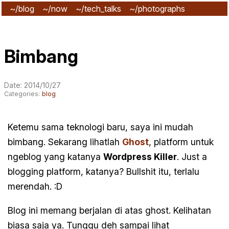
~/blog
~/now
~/tech_talks
~/photographs
~/subscribe
Bimbang
Date: 2014/10/27
Categories:
blog
Ketemu sama teknologi baru, saya ini mudah
bimbang. Sekarang lihatlah
Ghost
, platform untuk
ngeblog yang katanya
Wordpress Killer
. Just a
blogging platform, katanya? Bullshit itu, terlalu
merendah. :D
Blog ini memang berjalan di atas ghost. Kelihatan
biasa saja ya. Tunggu deh sampai lihat