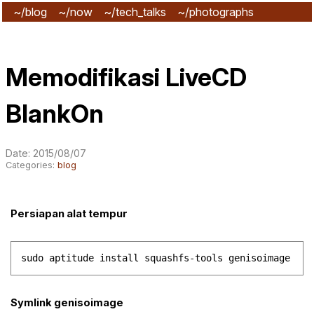
~/blog
~/now
~/tech_talks
~/photographs
~/subscribe
Memodifikasi LiveCD
BlankOn
Date: 2015/08/07
Categories:
blog
Persiapan alat tempur
Symlink genisoimage