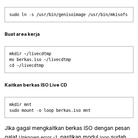
Buat area kerja
mkdir ~/livecdtmp

mv berkas.iso ~/livecdtmp

Kaitkan berkas ISO Live CD
mkdir mnt

Jika gagal mengkaitkan berkas ISO dengan pesan
galat
, pastikan modul
sudah
Unknown error -1
loop