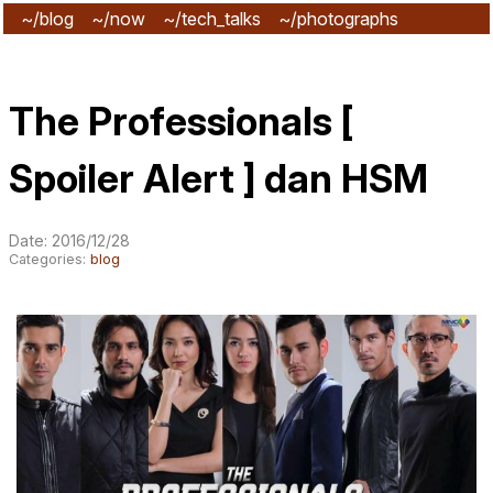
~/blog
~/now
~/tech_talks
~/photographs
~/subscribe
The Professionals [
Spoiler Alert ] dan HSM
Date: 2016/12/28
Categories:
blog