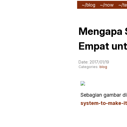
~/blog
~/now
~/te
Mengapa S
Empat untu
Date: 2017/01/19
Categories:
blog
Sebagian gambar dia
system-to-make-it