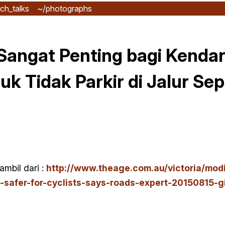
ch_talks
~/photographs
angat Penting bagi Kenda
k Tidak Parkir di Jalur Se
mbil dari :
http://www.theage.com.au/victoria/modi
-safer-for-cyclists-says-roads-expert-20150815-g