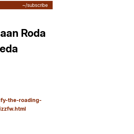
~/subscribe
raan Roda
peda
fy-the-roading-
izzfw.html