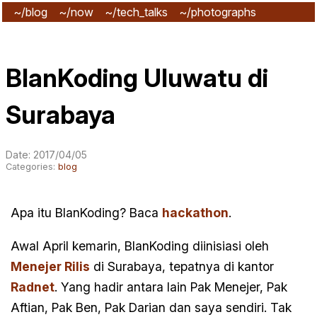
~/blog
~/now
~/tech_talks
~/photographs
~/subscribe
BlanKoding Uluwatu di
Surabaya
Date: 2017/04/05
Categories:
blog
Apa itu BlanKoding? Baca
hackathon
.
Awal April kemarin, BlanKoding diinisiasi oleh
Menejer Rilis
di Surabaya, tepatnya di kantor
Radnet
. Yang hadir antara lain Pak Menejer, Pak
Aftian, Pak Ben, Pak Darian dan saya sendiri. Tak