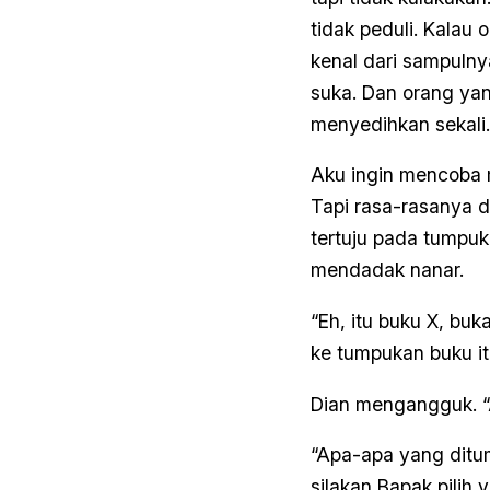
tidak peduli. Kalau
kenal dari sampulny
suka. Dan orang yan
menyedihkan sekali.
Aku ingin mencoba m
Tapi rasa-rasanya d
tertuju pada tumpuk
mendadak nanar.
“Eh, itu buku X, buk
ke tumpukan buku it
Dian mengangguk. “
“Apa-apa yang ditump
silakan Bapak pilih 