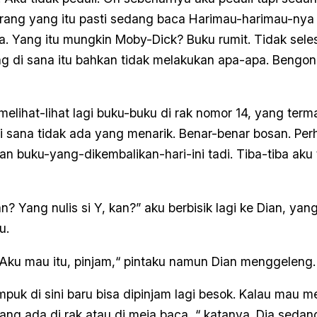
 orang yang itu pasti sedang baca Harimau-harimau-nya
a. Yang itu mungkin Moby-Dick? Buku rumit. Tidak seles
g di sana itu bahkan tidak melakukan apa-apa. Bengo
elihat-lihat lagi buku-buku di rak nomor 14, yang term
i sana tidak ada yang menarik. Benar-benar bosan. Per
an buku-yang-dikembalikan-hari-ini tadi. Tiba-tiba aku
an? Yang nulis si Y, kan?” aku berbisik lagi ke Dian, y
u.
Aku mau itu, pinjam,“ pintaku namun Dian menggeleng.
uk di sini baru bisa dipinjam lagi besok. Kalau mau me
yang ada di rak atau di meja baca, “ katanya. Dia seda