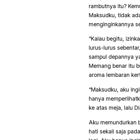
rambutnya itu? Kemud
Maksudku, tidak ada
menginginkannya sel
“Kalau begitu, izink
lurus-lurus sebenta
sampul depannya ya
Memang benar itu 
aroma lembaran kerta
“Maksudku, aku ingi
hanya memperlihat
ke atas meja, lalu 
Aku memundurkan bad
hati sekali saja pad