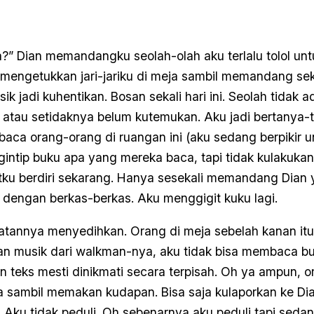
?” Dian memandangku seolah-olah aku terlalu tolol unt
mengetukkan jari-jariku di meja sambil memandang sekel
sik jadi kuhentikan. Bosan sekali hari ini. Seolah tidak 
 atau setidaknya belum kutemukan. Aku jadi bertanya
aca orang-orang di ruangan ini (aku sedang berpikir un
gintip buku apa yang mereka baca, tapi tidak kulakukan 
tku berdiri sekarang. Hanya sesekali memandang Dian 
k dengan berkas-berkas. Aku menggigit kuku lagi.
atannya menyedihkan. Orang di meja sebelah kanan i
 musik dari walkman-nya, aku tidak bisa membaca buku
 teks mesti dinikmati secara terpisah. Oh ya ampun, o
 sambil memakan kudapan. Bisa saja kulaporkan ke Dian
n. Aku tidak peduli. Oh sebenarnya aku peduli tapi seda