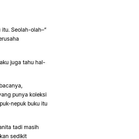
itu. Seolah-olah–”
berusaha
aku juga tahu hal-
mbacanya,
yang punya koleksi
nepuk-nepuk buku itu
anita tadi masih
kan sedikit