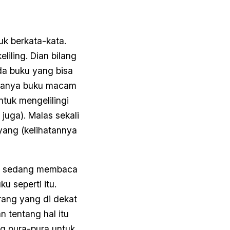
uk berkata-kata.
iling. Dian bilang
ada buku yang bisa
-tanya buku macam
tuk mengelilingi
juga). Malas sekali
yang (kelihatannya
tu sedang membaca
 seperti itu.
rang yang di dekat
 tentang hal itu
ng pura-pura untuk