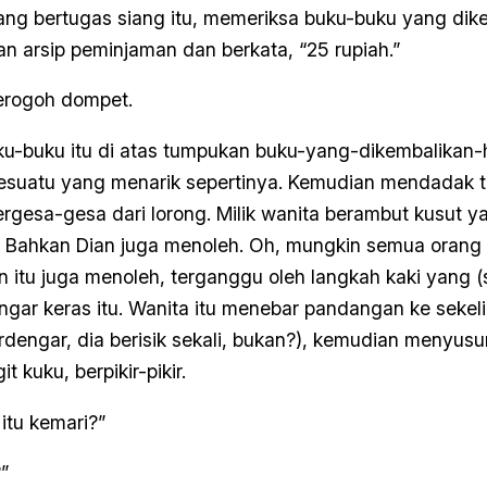
ang bertugas siang itu, memeriksa buku-buku yang dik
 arsip peminjaman dan berkata, “25 rupiah.”
rogoh dompet.
u-buku itu di atas tumpukan buku-yang-dikembalikan-har
sesuatu yang menarik sepertinya. Kemudian mendadak 
ergesa-gesa dari lorong. Milik wanita berambut kusut 
u. Bahkan Dian juga menoleh. Oh, mungkin semua oran
itu juga menoleh, terganggu oleh langkah kaki yang (
ngar keras itu. Wanita itu menebar pandangan ke sekel
rdengar, dia berisik sekali, bukan?), kemudian menyusur
t kuku, berpikir-pikir.
 itu kemari?”
”