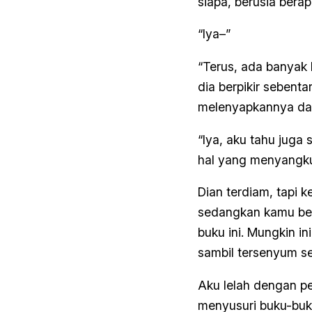
siapa, berusia berap
“Iya–”
“Terus, ada banyak 
dia berpikir sebent
melenyapkannya dar
“Iya, aku tahu juga 
hal yang menyangkut
Dian terdiam, tapi 
sedangkan kamu bel
buku ini. Mungkin in
sambil tersenyum s
Aku lelah dengan per
menyusuri buku-buku,