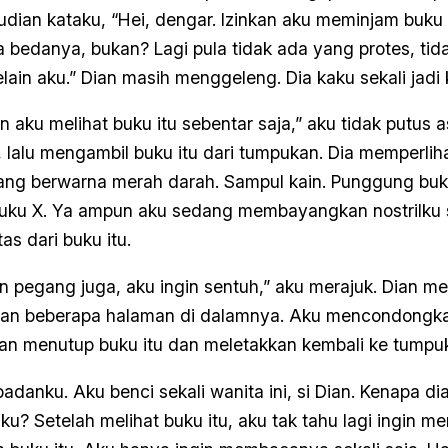
ian kataku, “Hei, dengar. Izinkan aku meminjam buku it
 bedanya, bukan? Lagi pula tidak ada yang protes, ti
ain aku.” Dian masih menggeleng. Dia kaku sekali jadi
an aku melihat buku itu sebentar saja,” aku tidak putus
r, lalu mengambil buku itu dari tumpukan. Dia memperli
ng berwarna merah darah. Sampul kain. Punggung buku
buku X. Ya ampun aku sedang membayangkan nostrilk
s dari buku itu.
n pegang juga, aku ingin sentuh,” aku merajuk. Dian 
kan beberapa halaman di dalamnya. Aku mencondongk
Dian menutup buku itu dan meletakkan kembali ke tumpu
anku. Aku benci sekali wanita ini, si Dian. Kenapa dia
aku? Setelah melihat buku itu, aku tak tahu lagi ingin