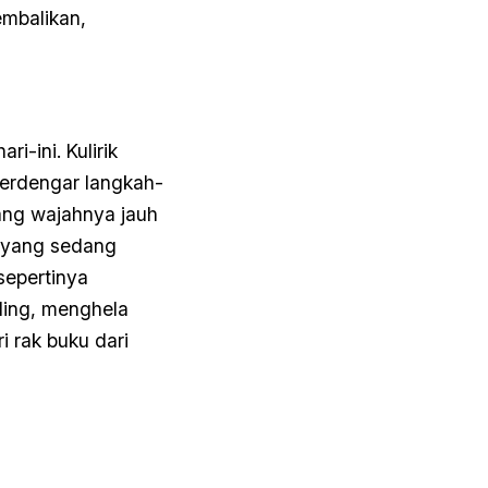
embalikan,
i-ini. Kulirik
terdengar langkah-
yang wajahnya jauh
g yang sedang
sepertinya
iling, menghela
i rak buku dari