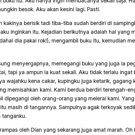
n buku itu. Aku hanya ingin membacanya sekali saja. Hari
ngkin besok. Aku akan kesini lagi. Pasti.
 kakinya berisik tadi tiba-tiba sudah berdiri di samp
aku inginkan itu. Kejadian berikutnya adalah hal yang
adahal dia pakai rok!), mengambil buku itu, kemudian me
gsung menyergapnya, memegangi buku yang juga ia pega
tai, tapi ya ampun ia kuat sekali. Aku tidak terlalu ing
ya wajahku kena cakar, kupingku juga ketarik, gagang
ng memisahkan kami. Kami berdua berdiri terengah-
bil dipegangi oleh orang-orang yang melerai kami. Ya
itu masih di tangannya. Sampulnya agak terkoyak sediki
n tanganku.
dirampas oleh Dian yang sekarang juga amat marah. Oh l