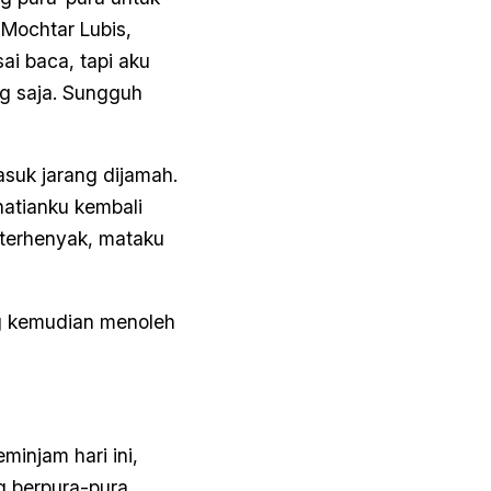
 Mochtar Lubis,
ai baca, tapi aku
ng saja. Sungguh
asuk jarang dijamah.
hatianku kembali
 terhenyak, mataku
ang kemudian menoleh
minjam hari ini,
ng berpura-pura