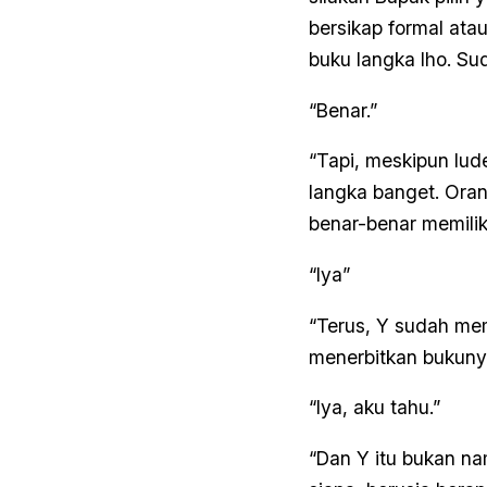
bersikap formal ata
buku langka lho. Sud
“Benar.”
“Tapi, meskipun lud
langka banget. Oran
benar-benar memilik
“Iya”
“Terus, Y sudah mem
menerbitkan bukuny
“Iya, aku tahu.”
“Dan Y itu bukan na