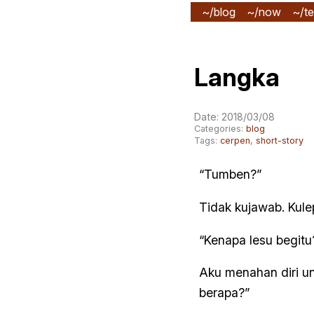
~/blog
~/now
~/te
Langka
Date: 2018/03/08
Categories:
blog
Tags:
cerpen
,
short-story
“Tumben?”
Tidak kujawab. Kul
“Kenapa lesu begitu
Aku menahan diri un
berapa?”