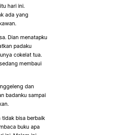
u hari ini.
dak ada yang
 kawan.
 asa. Dian menatapku
hatkan padaku
nya cokelat tua.
u sedang membaui
menggeleng dan
an badanku sampai
kan.
 tidak bisa berbaik
 membaca buku apa