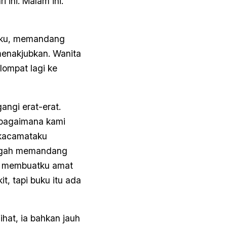
 ini. Malam ini.
ingku, memandang
 menakjubkan. Wanita
lompat lagi ke
ngi erat-erat.
at bagaimana kami
 kacamataku
engah memandang
ng membuatku amat
t, tapi buku itu ada
ihat, ia bahkan jauh