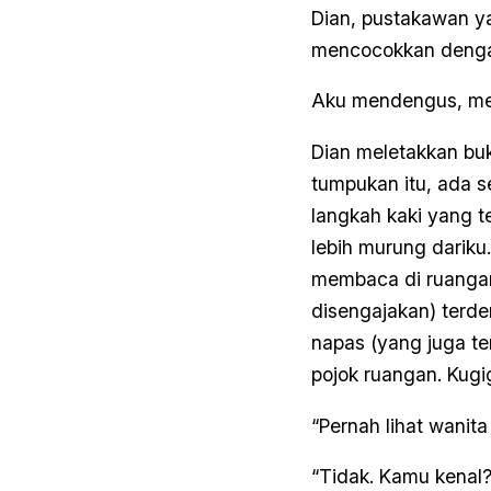
Dian, pustakawan y
mencocokkan dengan
Aku mendengus, me
Dian meletakkan buk
tumpukan itu, ada 
langkah kaki yang t
lebih murung darik
membaca di ruangan 
disengajakan) terde
napas (yang juga te
pojok ruangan. Kugigi
“Pernah lihat wanita
“Tidak. Kamu kenal?