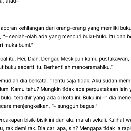
a, atau–”
laporan kehilangan dari orang-orang yang memilki buku 
ar, “– seolah-olah ada yang mencuri buku-buku itu dan 
i muka bumi.”
soal itu. Hei, Dian. Dengar. Meskipun kamu pustakawan, 
 buku seperti itu. Berhentilah menceramahiku.”
kemudian dia berkata, “Tentu saja tidak. Aku sudah me
um. Kamu tahu? Mungkin tidak ada perpustakaan lain 
i buku terakhir yang ada di kota ini. Buku ini –” dia me
ecara menjengkelkan, “– sungguh bagus.”
cakapan bisik-bisik ini dan aku marah sekali. Kulihat w
 rak demi rak. Dia cari apa, sih? Mengapa tidak ia rapi