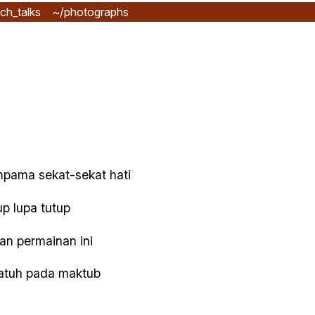
ch_talks
~/photographs
mpama sekat-sekat hati
up lupa tutup
an permainan ini
patuh pada maktub