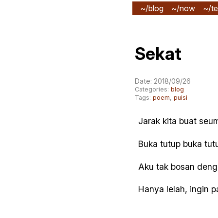
~/blog
~/now
~/te
Sekat
Date: 2018/09/26
Categories:
blog
Tags:
poem
,
puisi
Jarak kita buat seu
Buka tutup buka tut
Aku tak bosan deng
Hanya lelah, ingin 