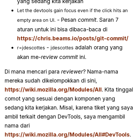
yang sedang kita kerjakan
Let the devtools gain focus even if the click hits an
- Pesan
commit
. Saran 7
empty area on UI.
aturan untuk ini bisa dibaca-baca di
https://chris.beams.io/posts/git-commit/
-
adalah orang yang
r=jdescottes
jdescottes
akan me-
review
commit
ini.
Di mana mencari para
reviewer
? Nama-nama
mereka sudah dikelompokkan di sini,
https://wiki.mozilla.org/Modules/All
. Kita tinggal
comot yang sesuai dengan komponen yang
sedang kita kerjakan. Misal, karena tiket yang saya
ambil terkait dengan DevTools, saya mengambil
nama dari
https://wiki.mozilla.org/Modules/All#DevTools
.