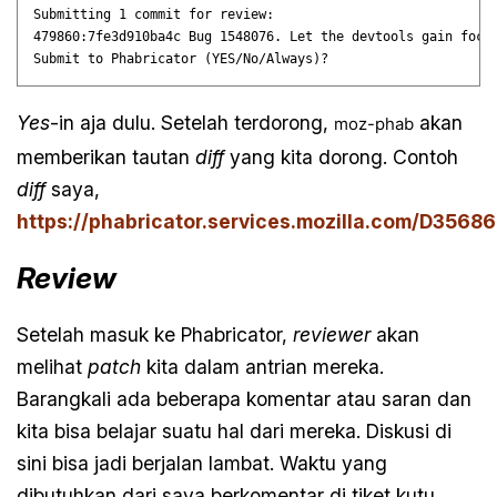
Submitting 1 commit for review:

479860:7fe3d910ba4c Bug 1548076. Let the devtools gain focus
Yes
-in aja dulu. Setelah terdorong,
akan
moz-phab
memberikan tautan
diff
yang kita dorong. Contoh
diff
saya,
https://phabricator.services.mozilla.com/D35686
Review
Setelah masuk ke Phabricator,
reviewer
akan
melihat
patch
kita dalam antrian mereka.
Barangkali ada beberapa komentar atau saran dan
kita bisa belajar suatu hal dari mereka. Diskusi di
sini bisa jadi berjalan lambat. Waktu yang
dibutuhkan dari saya berkomentar di tiket kutu