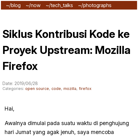
~/blog
~/now
~/tech_talks
~/photographs
~/subscribe
Siklus Kontribusi Kode ke
Proyek Upstream: Mozilla
Firefox
Date: 2019/06/28
Categories:
open source
,
code
,
mozilla
,
firefox
Hai,
Awalnya dimulai pada suatu waktu di penghujung
hari Jumat yang agak jenuh, saya mencoba