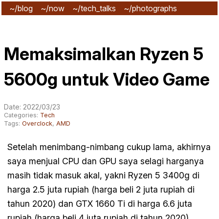
~/blog
~/now
~/tech_talks
~/photographs
~/subscribe
Memaksimalkan Ryzen 5
5600g untuk Video Game
Date: 2022/03/23
Categories:
Tech
Tags:
Overclock
,
AMD
Setelah menimbang-nimbang cukup lama, akhirnya
saya menjual CPU dan GPU saya selagi harganya
masih tidak masuk akal, yakni Ryzen 5 3400g di
harga 2.5 juta rupiah (harga beli 2 juta rupiah di
tahun 2020) dan GTX 1660 Ti di harga 6.6 juta
rupiah (harga beli 4 juta rupiah di tahun 2020).